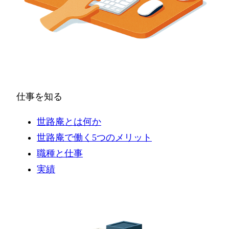
仕事を知る
世路庵とは何か
世路庵で働く5つのメリット
職種と仕事
実績