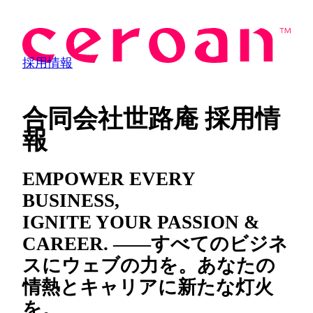
採用情報
合同会社世路庵 採用情
報
EMPOWER
EVERY
BUSINESS
,
IGNITE YOUR
PASSION &
CAREER
.
――すべてのビジネ
スにウェブの力を。あなたの
情熱とキャリアに新たな灯火
を。